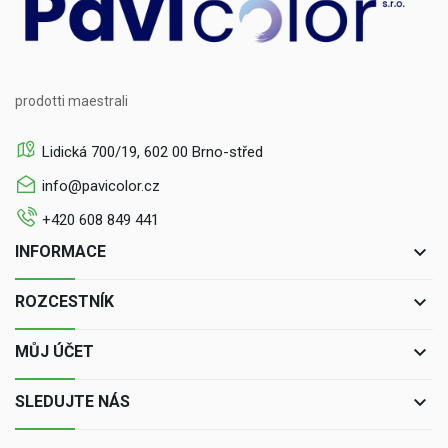
prodotti maestrali
Lidická 700/19, 602 00 Brno-střed
info@pavicolor.cz
+420 608 849 441
keyboard_arrow_down
INFORMACE
keyboard_arrow_down
ROZCESTNÍK
keyboard_arrow_down
MŮJ ÚČET
keyboard_arrow_down
SLEDUJTE NÁS