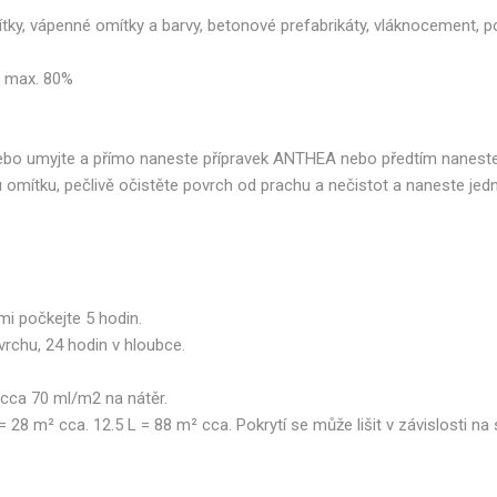
ítky, vápenné omítky a barvy, betonové prefabrikáty, vláknocement, po
st max. 80%
ebo umyjte a přímo naneste přípravek ANTHEA nebo předtím naneste 
omítku, pečlivě očistěte povrch od prachu a nečistot a naneste jedn
mi počkejte 5 hodin.
rchu, 24 hodin v hloubce.
 cca 70 ml/m2 na nátěr.
= 28 m² cca. 12.5 L = 88 m² cca. Pokrytí se může lišit v závislosti n