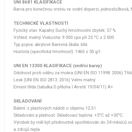
UNI 8681 KLASIFIKACE
Barva pro konečnou vrstvu ve vodní disperzi, jednosložková, f
TECHNICKÉ VLASTNOSTI
Fyzický stav: Kapalný Suchý hmotnostní zbytek: 57 %
Vzhled: matný Viskozita: 9 000 cps při 25 °C ± 2 000
Typ pojiva: akrylové Barevná škála: bílá
Hustota (specifická hmotnost): 1460 ± 50 g/l
UNI EN 13300 KLASIFIKACE (vnitřní barvy)
Odolnost proti oděru za mokra (UNI EN ISO 11998: 2006) Tříd
Lesk (UNI EN ISO 2813: 2016) Velmi matný
Emisní třída (tabulka D příloha I Arretè 19/04/11) A+
SKLADOVÁNÍ
Balení: z plastových nádob o objemu 12,5 l
Skladování a platnost: Skladovací teplota: +5°C až +30°C.
Výrobek by měl být přednostně spotřebován do 24 měsíců od
a zdrojů tepla.