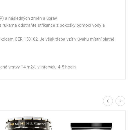
P) a následných změn a úprav.
u s rukama odstraňte stříkance z pokožky pomocí vody a
s kódem CER 150102. Je však třeba vzít v úvahu místní platné
é vrstvy 14 m2/l, v intervalu 4-5 hodin.