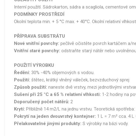
Interní použití. Sádrokarton, sádra a scagliola, cementové om
PODMÍNKY PROSTŘEDÍ
Okolní teplota min. + 5 °C max. + 40°C. Okolní relativní vlhko
PŘÍPRAVA SUBSTRÁTU
Nové vnitřní povrchy:
pečlivě očistěte povrch kartáčem a/n
Vnitřní staré povrchy:
odstraňte starý nátěr nebo uvolněnou 
POUŽITÍ VÝROBKU
Ředění:
30% -40% objemových s vodou.
Použití:
štětec, krátký vlněný váleček, bezvzduchový sprej
Způsob použití:
naneste dvě vrstvy, mezi jednotlivými vrstva
Sušení při 25 °C a 65 % relativní vlhkosti:
1-2 hodiny na pov
Doporučený počet nátěrů:
2
Krytí:
Přibližně 14 m2/L na jednu vrstvu. Teoretická spotřeba:
Pokrytí na jeden dvouvrstvý kontejner:
1 L = 7 m² cca. 4 L 
Přelakovatelné jinými produkty:
S výrobky na bázi vody.