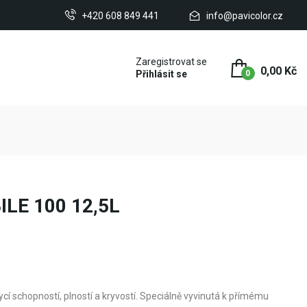
+420 608 849 441
info@pavicolor.cz
Zaregistrovat se
0,00 Kč
Přihlásit se
0
LE 100 12,5L
rycí schopností, plností a kryvostí. Speciálně vyvinutá k přímému