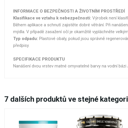
INFORMACE O BEZPEČNOSTI A ŽIVOTNÍM PROSTŘEDÍ
Klasifikace ve vztahu k nebezpečnosti:
Výrobek není klasi
Během aplikace a schnutí zajistěte dobré větrání. Při nanáše
mýdla. V případě zasažení očí je okamžitě vypláchněte velkým
Typ odpadu:
Plastové obaly, pokud jsou správně regenerovány
předpisy.
SPECIFIKACE PRODUKTU
Nanášení dvou vrstev matné omyvatelné barvy na vodní bázi An
7
dalších produktů ve stejné kategori