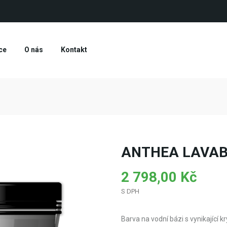
ce
O nás
Kontakt
ANTHEA LAVABI
2 798,00 Kč
S DPH
Barva na vodní bázi s vynikající k