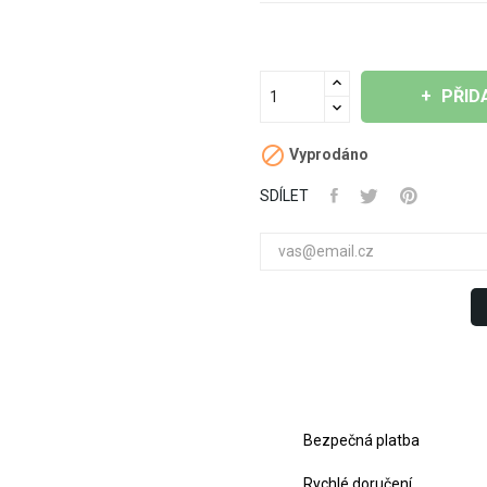
PŘID

Vyprodáno
SDÍLET
Bezpečná platba
Rychlé doručení