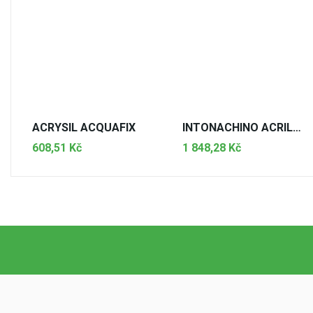
ACRYSIL ACQUAFIX
INTONACHINO ACRILSILOSS. BIANCO EXTRA 0,6
608,51 Kč
1 848,28 Kč